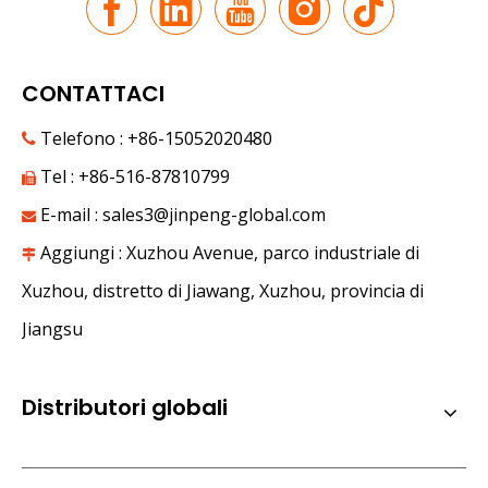
Il nuovo viaggio lungo la via della seta | JP Group debutta alla nona edizione dell'Expo Cina-Eurasia
Sotto i Monti Tianshan, a giugno, i dolci frutti riempio
CONTATTACI
Telefono : +86-15052020480

Tel : +86-516-87810799

E-mail :
sales3@jinpeng-global.com

Aggiungi : Xuzhou Avenue, parco industriale di

Xuzhou, distretto di Jiawang, Xuzhou, provincia di
Jiangsu
Distributori globali