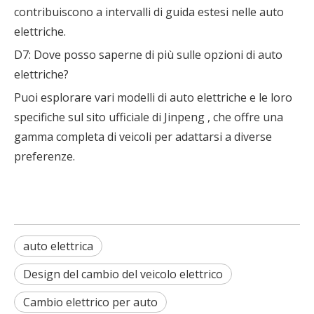
contribuiscono a intervalli di guida estesi nelle auto
elettriche.
D7: Dove posso saperne di più sulle opzioni di auto
elettriche?
Puoi esplorare vari modelli di auto elettriche e le loro
specifiche sul
sito ufficiale di Jinpeng
, che offre una
gamma completa di veicoli per adattarsi a diverse
preferenze.
auto elettrica
Design del cambio del veicolo elettrico
Cosa dovrebbero controllare gli acquirenti quando scelgono un’auto elettrica a bassa velocità?
Cambio elettrico per auto
Una guida completa all'acquisto di un'auto elettrica a bass