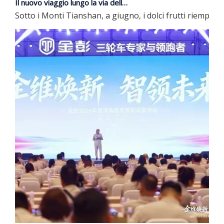
Sotto i Monti Tianshan, a giugno, i dolci frutti riempio
Il Business Summit 2026 di JP Group e il lancio di nuovi prodotti si sono conclusi con successo | Aggiornamento completo, guidando il futuro con l'intelligenza