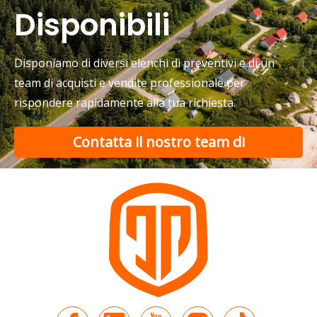
Cosa dovrebbero controllare gli acquirenti quando scelgono un’auto elettrica a bassa velocità?
Disponibili
Una guida completa all'acquisto di un'auto elettrica a bass
Disponiamo di diversi elenchi di preventivi e di un
team di acquisti e vendite professionale per
rispondere rapidamente alla tua richiesta.
Contatta il nostro team di
supporto