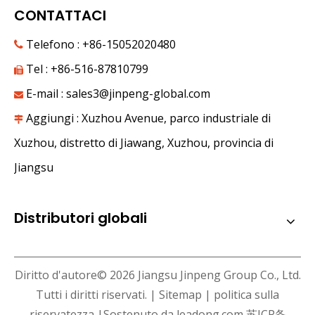
CONTATTACI
Sotto i Monti Tianshan, a giugno, i dolci frutti riempio
Telefono : +86-15052020480

Tel : +86-516-87810799

E-mail :
sales3@jinpeng-global.com

Aggiungi : Xuzhou Avenue, parco industriale di

Xuzhou, distretto di Jiawang, Xuzhou, provincia di
Jiangsu
Distributori globali
Diritto d'autore©
2026
Jiangsu Jinpeng Group Co., Ltd.
Tutti i diritti riservati. |
Sitemap
|
politica sulla
riservatezza
|Sostenuto da
leadong.com
苏ICP备