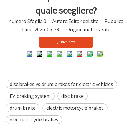
quale scegliere?
numero Sfoglia:
0
Autore:Editor del sito Pubblica
Time: 2026-05-29 Origine:
motorizzato
Richiesta
disc brakes vs drum brakes for electric vehicles
EV braking system
disc brake
drum brake
electric motorcycle brakes
Risciò elettrico vs triciclo elettrico per passeggeri per il trasporto urbano
electric tricycle brakes
Confronta i risciò elettrici con i tricicli elettrici per pas