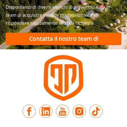
Confronta i risciò elettrici con i tricicli elettrici per pas
Disponiamo di diversi elenchi di preventivi e di un
team di acquisti e vendite professionale per
rispondere rapidamente alla tua richiesta.
Contatta il nostro team di
supporto
Il nuovo viaggio lungo la via della seta | JP Group debutta alla nona edizione dell'Expo Cina-Eurasia