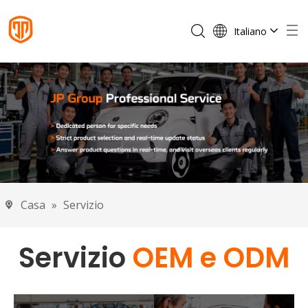
Italiano
English
Français
Español
Português
Deutsch
Casa
»
Servizio
Servizio
OEM e ODM