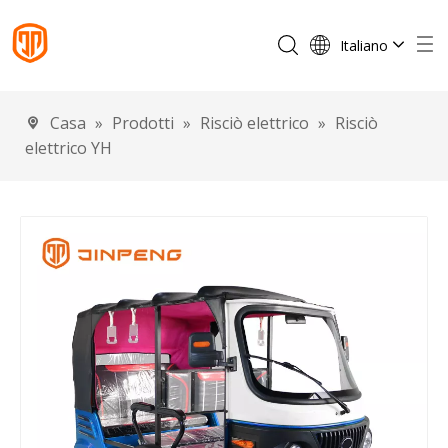
Italiano
English
Français
Casa
»
Prodotti
»
Risciò elettrico
»
Risciò
Español
elettrico YH
Português
Deutsch