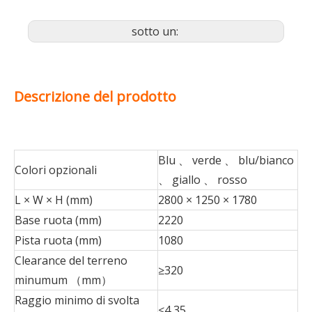
sotto un:
Descrizione del prodotto
Blu 、 verde 、 blu/bianco
Colori opzionali
、 giallo 、 rosso
L × W × H (mm)
2800 × 1250 × 1780
Base ruota (mm)
2220
Pista ruota (mm)
1080
Clearance del terreno
≥320
minumum （mm）
Raggio minimo di svolta
≤4,35