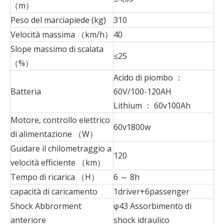
（m）
Peso del marciapiede (kg)
310
Velocità massima （km/h）
40
Slope massimo di scalata
≤25
（%）
Acido di piombo ：
Batteria
60V/100-120AH
Lithium ： 60v100Ah
Motore, controllo elettrico
60v1800w
di alimentazione （W）
Guidare il chilometraggio a
120
velocità efficiente （km）
Tempo di ricarica （H）
6 ～ 8h
capacità di caricamento
1driver+6passenger
Shock Abbrorment
φ43 Assorbimento di
anteriore
shock idraulico