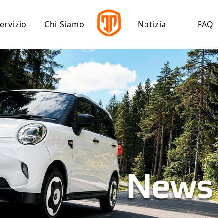
ervizio
Chi Siamo
Notizia
FAQ
ettrolitico
Centro download
Profilo Aziendale
rica
Pietra miliare di Jinpeng
ca ad alta velocità
ica a bassa velocità
co
carico elettrico
ttrico per il tempo libero
ttrico per passeggeri