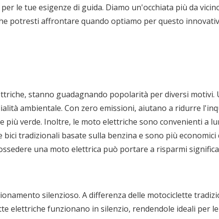
 per le tue esigenze di guida. Diamo un'occhiata più da vicino
e che potresti affrontare quando optiamo per questo innovati
ettriche, stanno guadagnando popolarità per diversi motivi. 
rdialità ambientale. Con zero emissioni, aiutano a ridurre l'i
e più verde. Inoltre, le moto elettriche sono convenienti a l
bici tradizionali basate sulla benzina e sono più economici
ossedere una moto elettrica può portare a risparmi significat
zionamento silenzioso. A differenza delle motociclette tradizi
 elettriche funzionano in silenzio, rendendole ideali per le