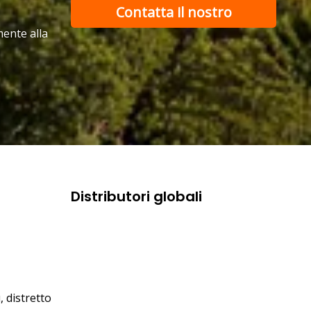
Contatta il nostro
mente alla
team di supporto
Distributori globali
 distretto