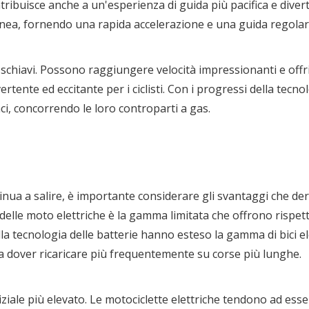
ribuisce anche a un'esperienza di guida più pacifica e diver
tanea, fornendo una rapida accelerazione e una guida regolar
o schiavi. Possono raggiungere velocità impressionanti e offr
ente ed eccitante per i ciclisti. Con i progressi della tecnol
i, concorrendo le loro controparti a gas.
inua a salire, è importante considerare gli svantaggi che de
 delle moto elettriche è la gamma limitata che offrono rispett
lla tecnologia delle batterie hanno esteso la gamma di bici el
si a dover ricaricare più frequentemente su corse più lunghe.
iziale più elevato. Le motociclette elettriche tendono ad esse