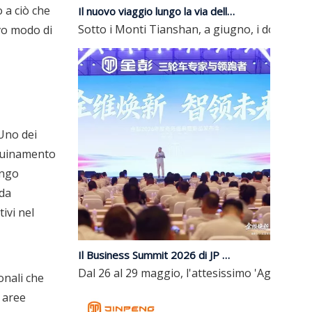
Sotto i Monti Tianshan, a giugno, i dolci fru
 a ciò che
vo modo di
Uno dei
nquinamento
ungo
 da
ivi nel
Il Business Summit 2026 di JP Group e il lancio di nuovi prodotti si sono conclusi con successo | Aggiornamento completo, guidando il futuro con l'intelligenza
Dal 26 al 29 maggio, l'attesissimo 'Aggiornam
onali che
 aree