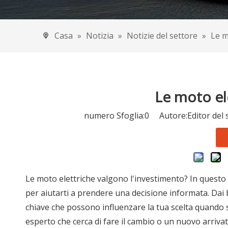
Capacità della 
Risciò elettrico
Casa
»
Notizia
»
Notizie del settore
»
Le m
Condensatore 
Motociclette el
Condensatore 
Le moto el
Vetture CEE
numero Sfoglia:
0
Autore:Editor del 
Auto elettr
Motociclett
Triciclo ele
Le moto elettriche valgono l'investimento? In questo 
per aiutarti a prendere una decisione informata. Dai b
chiave che possono influenzare la tua scelta quando s
esperto che cerca di fare il cambio o un nuovo arriva