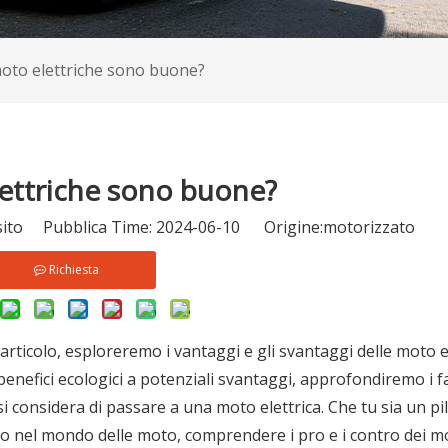
pellicola
oto elettriche sono buone?
per uso generale
ettriche
in mica
ettriche sono buone?
sito Pubblica Time: 2024-06-10 Origine:
motorizzato
ica CEE
Richiesta
a elettrica CEE
ttrico CEE
articolo, esploreremo i vantaggi e gli svantaggi delle moto e
enefici ecologici a potenziali svantaggi, approfondiremo i f
i considera di passare a una moto elettrica. Che tu sia un pi
to nel mondo delle moto, comprendere i pro e i contro dei mo