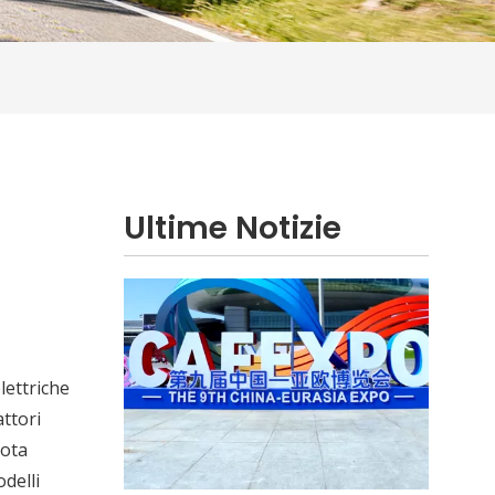
Risciò elettrico vs triciclo elettrico per passeggeri per il trasporto urbano
Confronta i risciò elettrici con i tricicli elett
Ultime Notizie
lettriche
attori
lota
delli
Il nuovo viaggio lungo la via della seta | JP Group debutta alla nona edizione dell'Expo Cina-Eurasia