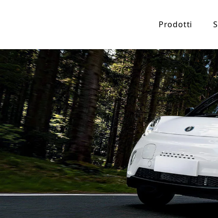
Prodotti
S
Condensatore el
Macchina elett
Auto elettri
Auto elettr
Triciclo elettri
Triciclo da 
Triciclo ele
Triciclo ele