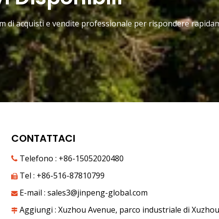
eam di acquisti e vendite professionale per rispondere rapida
CONTATTACI
Telefono : +86-15052020480

Tel : +86-516-87810799

E-mail :
sales3@jinpeng-global.com

Aggiungi : Xuzhou Avenue, parco industriale di Xuzhou,
