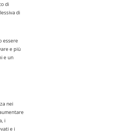
to di
lessiva di
o essere
Il nuovo viaggio lungo la via della seta | JP Group debutta alla nona edizione dell'Expo Cina-Eurasia
vare e più
Sotto i Monti Tianshan, a giugno, i dolci fru
ni e un
nza nei
l'aumentare
, i
vati e i