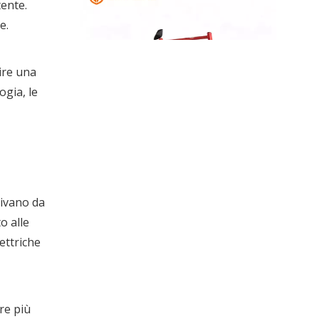
tente.
e.
ire una
ogia, le
Risciò elettrico vs triciclo elettrico per passeggeri per il trasporto urbano
Confronta i risciò elettrici con i tricicli elett
rivano da
o alle
ettriche
re più