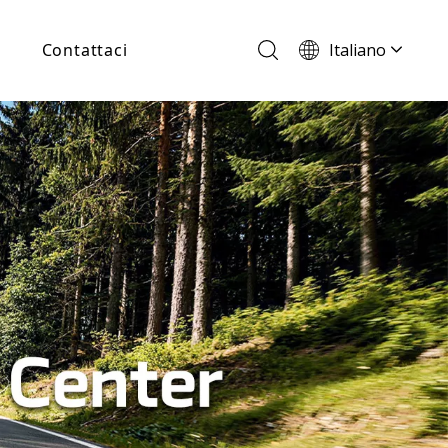
Italiano
Contattaci
English
Français
Español
Português
Deutsch