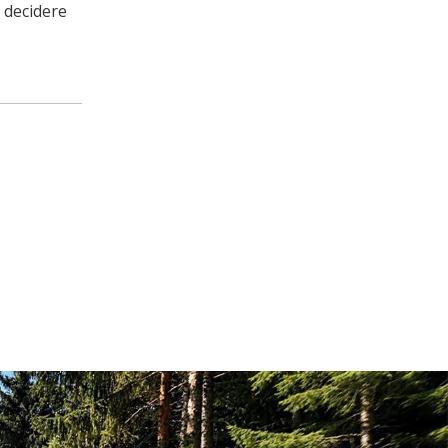
 decidere
Il Business Summit 2026 di JP Group e il lancio di nuovi prodotti si sono conclusi con successo | Aggiornamento completo, guidando il futuro con l'intelligenza
Dal 26 al 29 maggio, l'attesissimo 'Aggiornam